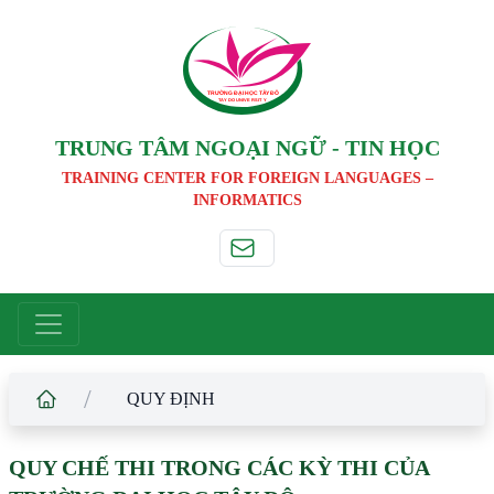
TRƯỜNG ĐẠI HỌC TÂ
Y
 ĐÔ
T
A
Y
 DO UNIVERSIT
Y
TRUNG TÂM NGOẠI NGỮ - TIN HỌC
TRAINING CENTER FOR FOREIGN LANGUAGES –
INFORMATICS
/
QUY ĐỊNH
QUY CHẾ THI TRONG CÁC KỲ THI CỦA