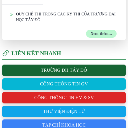
QUY CHẾ THI TRONG CÁC KỲ THI CỦA TRƯỜNG ĐẠI
HỌC TÂY ĐÔ
Xem thêm...
LIÊN KẾT NHANH
TRƯỜNG ĐH TÂY ĐÔ
CỔNG THÔNG TIN GV
CỔNG THÔNG TIN HV & SV
THƯ VIỆN ĐIỆN TỬ
TẠP CHÍ KHOA HỌC