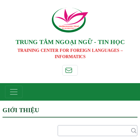
TRƯỜNG ĐẠI HỌC TÂ
Y
 ĐÔ
T
A
Y
 DO UNIVERSIT
Y
TRUNG TÂM NGOẠI NGỮ - TIN HỌC
TRAINING CENTER FOR FOREIGN LANGUAGES –
INFORMATICS
GIỚI THIỆU