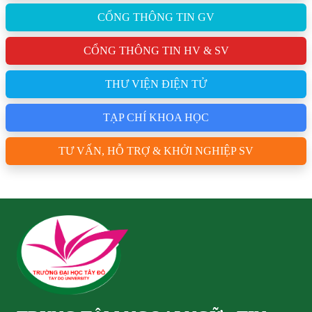
CỔNG THÔNG TIN GV
CỔNG THÔNG TIN HV & SV
THƯ VIỆN ĐIỆN TỬ
TẠP CHÍ KHOA HỌC
TƯ VẤN, HỖ TRỢ & KHỞI NGHIỆP SV