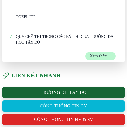
TOEFL ITP
QUY CHẾ THI TRONG CÁC KỲ THI CỦA TRƯỜNG ĐẠI
HỌC TÂY ĐÔ
Xem thêm...
LIÊN KẾT NHANH
TRƯỜNG ĐH TÂY ĐÔ
CỔNG THÔNG TIN GV
CỔNG THÔNG TIN HV & SV