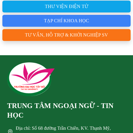
THƯ VIỆN ĐIỆN TỬ
TẠP CHÍ KHOA HỌC
TƯ VẤN, HỖ TRỢ & KHỞI NGHIỆP SV
TRUNG TÂM NGOẠI NGỮ - TIN
HỌC
Địa chỉ: Số 68 đường Trần Chiên, KV. Thạnh Mỹ,