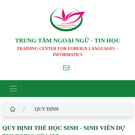
TRƯỜNG ĐẠI HỌC TÂ
Y
 ĐÔ
T
A
Y
 DO UNIVERSIT
Y
TRUNG TÂM NGOẠI NGỮ - TIN HỌC
TRAINING CENTER FOR FOREIGN LANGUAGES –
INFORMATICS
/
QUY ĐỊNH
QUY ĐỊNH THẺ HỌC SINH - SINH VIÊN DỰ