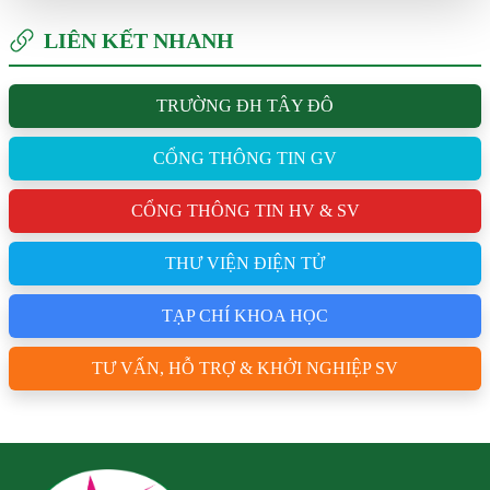
LIÊN KẾT NHANH
TRƯỜNG ĐH TÂY ĐÔ
CỔNG THÔNG TIN GV
CỔNG THÔNG TIN HV & SV
THƯ VIỆN ĐIỆN TỬ
TẠP CHÍ KHOA HỌC
TƯ VẤN, HỖ TRỢ & KHỞI NGHIỆP SV