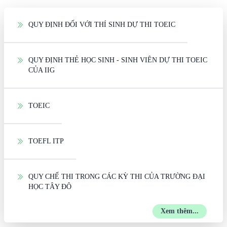
QUY ĐỊNH ĐỐI VỚI THÍ SINH DỰ THI TOEIC
QUY ĐỊNH THẺ HỌC SINH - SINH VIÊN DỰ THI TOEIC
CỦA IIG
TOEIC
TOEFL ITP
QUY CHẾ THI TRONG CÁC KỲ THI CỦA TRƯỜNG ĐẠI
HỌC TÂY ĐÔ
Xem thêm...