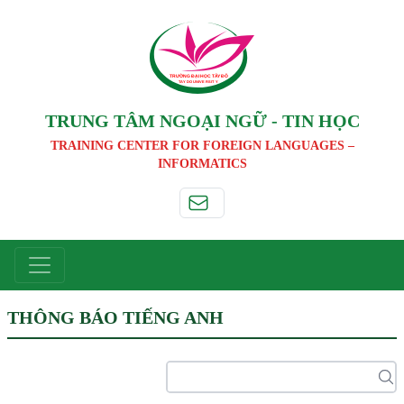
TRƯỜNG ĐẠI HỌC TÂ
Y
 ĐÔ
T
A
Y
 DO UNIVERSIT
Y
TRUNG TÂM NGOẠI NGỮ - TIN HỌC
TRAINING CENTER FOR FOREIGN LANGUAGES –
INFORMATICS
THÔNG BÁO TIẾNG ANH