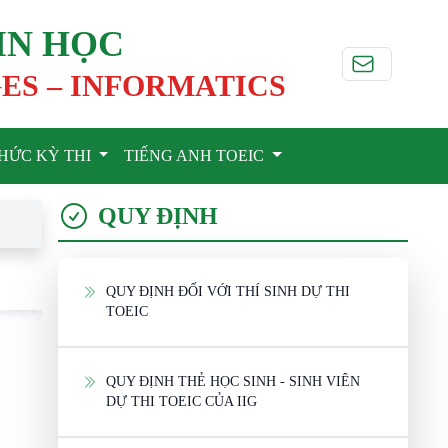
IN HỌC
ES – INFORMATICS
HỨC KỲ THI
TIẾNG ANH TOEIC
QUY ĐỊNH
QUY ĐỊNH ĐỐI VỚI THÍ SINH DỰ THI
TOEIC
QUY ĐỊNH THẺ HỌC SINH - SINH VIÊN
DỰ THI TOEIC CỦA IIG