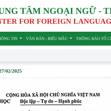
UNG TÂM NGOẠI NGỮ - T
NTER FOR FOREIGN LANGUAG
HÔNG TIN
VĂN BẢN - BIỂU MẪU
THÔNG BÁO TỔ C
27/02/2025