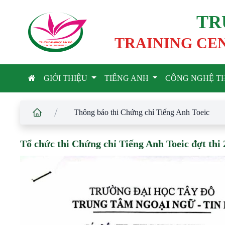
TR
TRAINING CE
TRƯỜNG ĐẠI HỌC TÂ
Y
 ĐÔ
T
A
Y
 DO UNIVERSIT
Y
GIỚI THIỆU
TIẾNG ANH
CÔNG NGHỆ T
/
Thông báo thi Chứng chỉ Tiếng Anh Toeic
Tổ chức thi Chứng chỉ Tiếng Anh Toeic đợt thi 